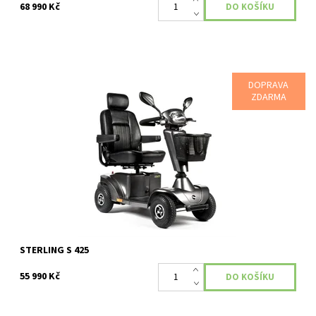
68 990 Kč
DOPRAVA
ZDARMA
Kompaktní skútr pro venkovní použití Komfortní skútr S425 v
sobě ukrývá všechny vymoženosti svého menšího bratra. Navíc
je obohacen o vyšší výkon.
Dostupnost:
Skladem
Kód:
338
STERLING S 425
55 990 Kč