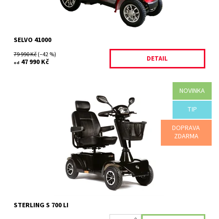
SELVO 41000
79 990 Kč
(–42 %)
DETAIL
47 990 Kč
od
NOVINKA
Výkonný venkovní skútr. » Přepychový skútr S700 je svým
TIP
výkonem předurčen k podnikání dobrodružných výprav do
přírody. Vždy vás...
DOPRAVA
Dostupnost:
Skladem
ZDARMA
Kód:
341
STERLING S 700 LI