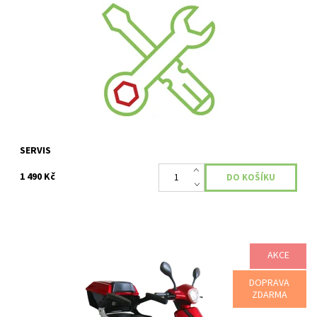
Servis vašeho skútru nebo vozíku : odvezeme seřídíme
přivezeme.
Dostupnost:
Skladem
Kód:
347
SERVIS
1 490 Kč
AKCE
Tříkolové elektrické skútry SELVO 31000 jsou dopravními
DOPRAVA
prostředky 21 století. V minulosti používané hlučné a nákladné
ZDARMA
mopedy nyní střídají...