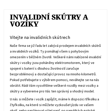
INVALIDNÍ SKÚTRY A
VOZÍKY
Vitejte na invalidních skútrech
Naše firma se již řadu let zabývá prodejem invalidních skútrů
a invalidních vozíků. Ty pomáhají všem s pohybovým
omezením v běžném životě. Veškeré námi nabízené invalidní
skútry i vozíky jsou poháněny elektromotorem, který ve
spojení s baterií s dlouhou životností zaručuje
bezproblémový a dostačující provoz na mnoho kilometrů.
Pokud potřebujete s výběrem pomoci, neváhejte se na nás
obrátit. Rádi Vám vysvětlíme veškeré rozdíly mezi vozíky a
skútry a vybereme pro Vás ten správný a vhodný model.
U nás si můžete i vozík zapůjčit, máme k dispozici tříkolku a
čtyřkolku, na které si můžete vyzkoušet jízdu ve vašem
okolí, nebo naplánovat výlet např. po památkách gotické