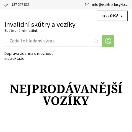
737 007 875
info
@
elektro-bicykl.cz
0 Kč
0 ks /
Invalidní skútry a vozíky
Buďte s námi mobilní...
Doprava zdarma s možností
instruktáže
NEJPRODÁVANĚJŠÍ
VOZÍKY