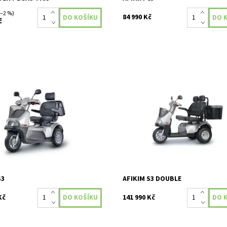
–2 %)
84 990 Kč
č
em prestižní ceny Red Dot Design
Afikim S3 Prostorný a luxusní
abízí působivý rozsah řízení a
Afiscooter je vítězem prestižní c
cký design, aby byla jízda velmi
Dot Design Award. Nabízí působiv
. Skútr má...
řízení a ergonomický...
ost:
Skladem
Dostupnost:
Skladem
146
Kód:
149
Afikim
Značka:
Afikim
2 roky
Záruka:
2 roky
S3
AFIKIM S3 DOUBLE
Kč
141 990 Kč