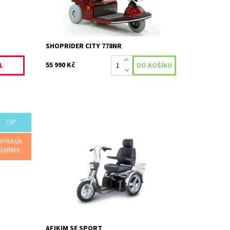
Kód:
131
Značka:
Shoprider
Záruka:
2 roky
SHOPRIDER CITY 778NR
55 990 Kč
L
TIP
Afikim SE sport Tento klasický model je
OPRAVA
í
milníkem ve výrobě Afikimu a stal se
DARMA
telné,
ikonou ve světě osobní elektrické
á
mobility. Skútr poskytuje...
Dostupnost:
Skladem
Kód:
143
Značka:
Afikim
Záruka:
2 roky
AFIKIM SE SPORT