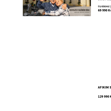
71 990 Kč
(
69 990 K
je vítěz
Award. N
ergonomi
pohodlná
Dostupn
Kód:
Značka:
Záruka:
AFIKIM 
129 990 