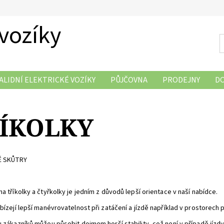
 vozíky
ALIDNÍ ELEKTRICKÉ VOZÍKY
PŮJČOVNA
PRODEJNY
D
DOPRAVA ZDARMA
SERVIS
OBCHODNI PODMINKY
ÍKOLKY
É SKŮTRY
a tříkolky a čtyřkolky je jedním z důvodů lepší orientace v naší nabídce.
abízejí lepší manévrovatelnost při zatáčení a jízdě například v prostorec