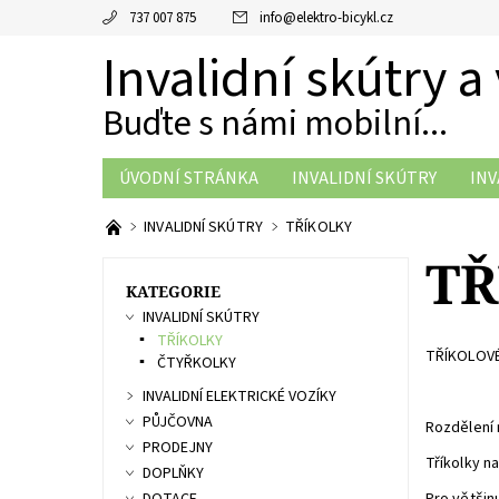
737 007 875
info
@
elektro-bicykl.cz
Invalidní skútry a
Buďte s námi mobilní...
ÚVODNÍ STRÁNKA
INVALIDNÍ SKÚTRY
INV
ZASLÁNÍ PROSPEKTŮ
PŘEDVEDENÍ SKŮTRU
INVALIDNÍ SKÚTRY
TŘÍKOLKY
TŘ
KATEGORIE
INVALIDNÍ SKÚTRY
TŘÍKOLKY
TŘÍKOLOV
ČTYŘKOLKY
INVALIDNÍ ELEKTRICKÉ VOZÍKY
PŮJČOVNA
Rozdělení n
PRODEJNY
Tříkolky n
DOPLŇKY