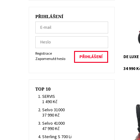
Představ
pohodlné
elektric
PŘIHLÁŠENÍ
nástupce
S...
Dostupn
Kód:
Značka:
Registrace
DE LUXE 
Zapomenuté heslo
34 990 K
TOP 10
SERVIS
1 490 Kč
Selvo 31000
Kvalitní 
37 990 Kč
15%. Ide
Selvo 41000
Dostupn
47 990 Kč
Kód:
Sterling S 700 Li
Značka: