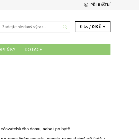
PŘIHLÁŠENÍ
0 ks /
0 Kč
OPLŇKY
DOTACE
NAPIŠTE NÁM
JAK NAKUPOVAT
h pečovatelského domu, nebo i po bytě.