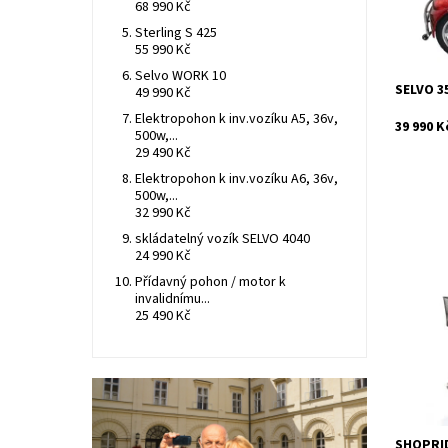
68 990 Kč
Záruka:
Sterling S 425
55 990 Kč
Selvo WORK 10
SELVO 3
49 990 Kč
Elektropohon k inv.vozíku A5, 36v,
39 990 K
500w,...
29 490 Kč
Elektropohon k inv.vozíku A6, 36v,
500w,...
32 990 Kč
skládatelný vozík SELVO 4040
24 990 Kč
Shopride
Přídavný pohon / motor k
nabízí vy
invalidnímu...
maximální
25 490 Kč
venkovní.
Dostupn
Kód:
Značka:
Záruka:
SHOPRID