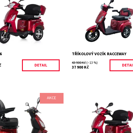
ujeme vám novou revoluci v
motor 1000W, rychlost 24km/h, do
 a ekologické přepravě –
45km, led osvětlení, olověná bater
kou tříkolku De Luxe 6, přímého
bezpečnostní sedačka, nosnost 1
 oblíbeného modelu De Luxe 5.
Dostupnost:
Skladem
Kód:
332/CER
ost:
Skladem
326/CER
Electro Power
6
TŘÍKOLOVÝ VOZÍK RACCEWAY
43 900 Kč
(–13 %)
č
DETAIL
DETAI
37 900 Kč
AKCE
vozík se stoupavostí větší než
Vyjímatelné lithiová LiFePO4 bater
ální volba do členitého terénu.
dlouhou životností. Představujem
novou revoluci v pohodlné a ekol
ost:
Skladem
přepravě – elektrickou tříkolku...
37
Selvo
Dostupnost:
Skladem