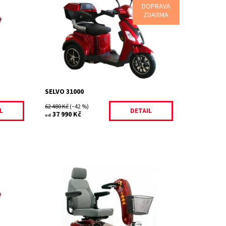
jezd až
Tříkolové elektrické skútry SELVO
DOPRAVA
ie,
31000 jsou dopravními prostředky 21
ZDARMA
50kg
století. V minulosti používané hlučné a
nákladné mopedy nyní střídají...
Dostupnost:
Skladem
Kód:
248/ZAK
Značka:
Selvo
Záruka:
2 roky
SELVO 31000
62 480 Kč
(–42 %)
L
DETAIL
37 990 Kč
od
ie s
Shoprider City je vysoce výkonný a
e vám
výjimečně dobře postavený 3 kolový
ogické
skútr. Stane se Vaším nejspolehlivějším
společníkem pro nákupy ve městě nebo...
Dostupnost:
Skladem