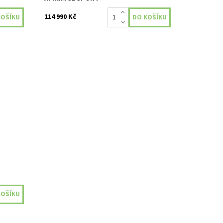
114 990 Kč
eny Red
ý rozsah