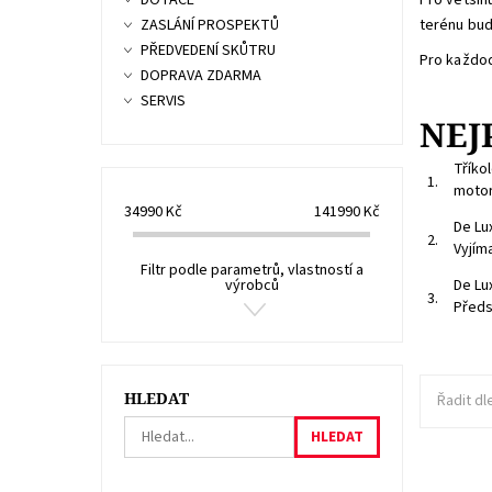
DOTACE
Pro většin
ZASLÁNÍ PROSPEKTŮ
terénu bud
PŘEDVEDENÍ SKŮTRU
Pro každod
DOPRAVA ZDARMA
SERVIS
NEJ
Tříko
1.
motor
34990
Kč
141990
Kč
De Lu
2.
Vyjím
Filtr podle parametrů, vlastností a
výrobců
De Lu
3.
Předs
HLEDAT
Řadit dl