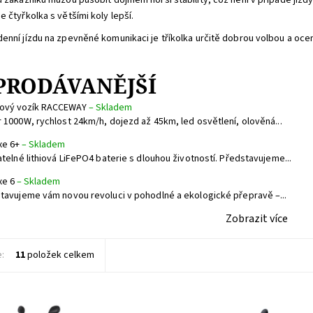
u zákazníků můžou působit dojmem horší stability, což není v případě jíz
e čtyřkolka s většími koly lepší.
enní jízdu na zpevněné komunikaci je tříkolka určitě dobrou volbou a oce
PRODÁVANĚJŠÍ
lový vozík RACCEWAY
–
Skladem
 1000W, rychlost 24km/h, dojezd až 45km, led osvětlení, olověná...
xe 6+
–
Skladem
atelné lithiová LiFePO4 baterie s dlouhou životností. Představujeme...
xe 6
–
Skladem
tavujeme vám novou revoluci v pohodlné a ekologické přepravě –...
Zobrazit více
e:
11
položek celkem