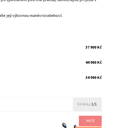
dy po zpevněném povrchu pravda, samozřejmě při jízdě v
níte její výbornou manévrovatelnost.
37 900 Kč
44 900 Kč
34 990 Kč
Stránka
1/1
AKCE