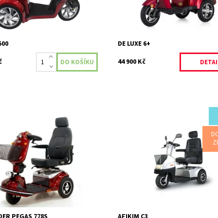
2 roky
Kód:
329/CER
500
DE LUXE 6+
č
44 900 Kč
DETAI
r Pegas je 3 kolový skútr, který
Afikim C3 společně s elegantním
D
nikající design a ovladatelnost při
designem je zaměřen na maximáln
Z
 rychlosti. Je ideální pro vnitřní i
pohodlí uživatele. Má plně nastavi
..
otočné ortopedické sedadlo, kter
nabízí...
ost:
Skladem
134
Dostupnost:
Skladem
Shoprider
Kód:
137
2 roky
Značka:
Afikim
Záruka:
2 roky
ER PEGAS 778S
AFIKIM C3