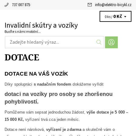
737 007 875
info
@
elektro-bicykl.cz
0 Kč
0 ks /
Invalidní skútry a vozíky
Buďte s námi mobilní...
DOTACE
DOTACE NA VÁŠ VOZÍK
Díky spolupráci
s nadačním fondem
dokážeme vyřídit
dotaci na vozíky pro osoby se zhoršenou
pohyblivostí.
Pomůžeme vám sepsat jednoduchou žádost,
výše dotace je 5 000 –
15 000 Kč,
vyřízení trvá cca jeden měsíc.
Dotace není nároková,
vyřízení je zdarma
a skutečně vám o