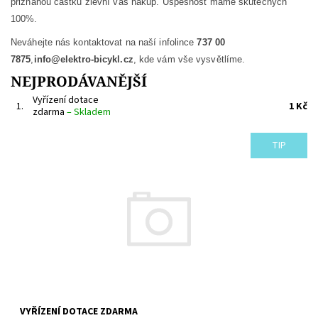
přiznanou částku zlevní váš nákup. Úspěšnost máme skutečných
100%.
Neváhejte nás kontaktovat na naší infolince
737 00
7875
,
info@elektro-bicykl.cz
, kde vám vše vysvětlíme.
NEJPRODÁVANĚJŠÍ
Vyřízení dotace
1.
1 Kč
zdarma
–
Skladem
TIP
Pohodlné vyřízení dotace příspěvku na váš vozík.
Dostupnost:
Skladem
Kód:
344
VYŘÍZENÍ DOTACE ZDARMA