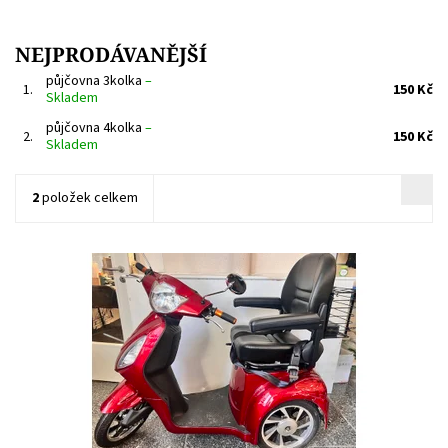
NEJPRODÁVANĚJŠÍ
půjčovna 3kolka
–
1.
150 Kč
Skladem
půjčovna 4kolka
–
2.
150 Kč
Skladem
2
položek celkem
Tříkolový vozík Jednoduché ovládání, nabíječka, košík,
Připraven a seřízen. Cena je za den, víkend 750 Kč pátek pondělí.
Dostupnost:
Skladem
Kód:
278