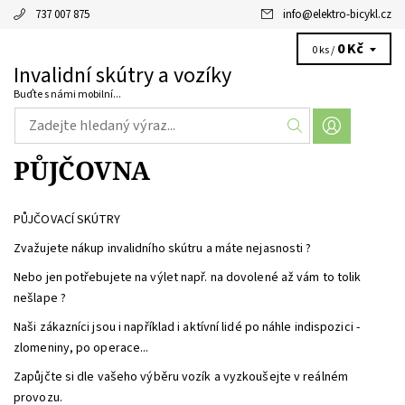
737 007 875
info
@
elektro-bicykl.cz
0 Kč
0 ks /
Invalidní skútry a vozíky
Buďte s námi mobilní...
PŮJČOVNA
PŮJČOVACÍ SKÚTRY
Zvažujete nákup invalidního skútru a máte nejasnosti ?
Nebo jen potřebujete na výlet např. na dovolené až vám to tolik
nešlape ?
Naši zákazníci jsou i například i aktívní lidé po náhle indispozici -
zlomeniny, po operace...
Zapůjčte si dle vašeho výběru vozík a vyzkoušejte v reálném
provozu.