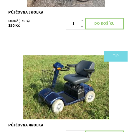
PŮJČOVNA 3KOLKA
600 Kč
(–75 %)
150 Kč
TIP
Čtyřkolový vozík Jednoduché ovládání, nabíječka, košík, otočná
sedačka, Připraven a seřízen. Cena je za den, víkend 750 Kč
pátek - pondělí.
Dostupnost:
Skladem
Kód:
275
PŮJČOVNA 4KOLKA