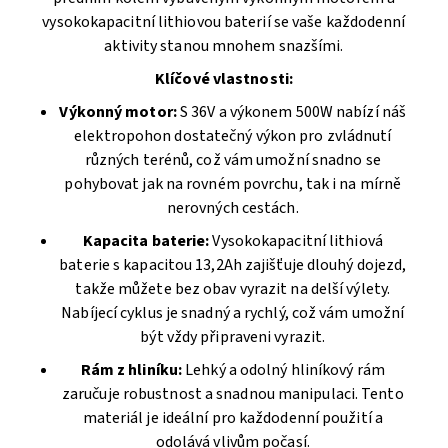
vysokokapacitní lithiovou baterií se vaše každodenní
aktivity stanou mnohem snazšími.
Klíčové vlastnosti:
Výkonný motor:
S 36V a výkonem 500W nabízí náš
elektropohon dostatečný výkon pro zvládnutí
různých terénů, což vám umožní snadno se
pohybovat jak na rovném povrchu, tak i na mírně
nerovných cestách.
Kapacita baterie:
Vysokokapacitní lithiová
baterie s kapacitou 13,2Ah zajišťuje dlouhý dojezd,
takže můžete bez obav vyrazit na delší výlety.
Nabíjecí cyklus je snadný a rychlý, což vám umožní
být vždy připraveni vyrazit.
Rám z hliníku:
Lehký a odolný hliníkový rám
zaručuje robustnost a snadnou manipulaci. Tento
materiál je ideální pro každodenní použití a
odolává vlivům počasí.