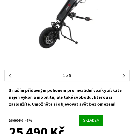
1
z 5
S naším přídavným pohonem pro invalidní vozíky získáte
nejen výkon a mobilitu, ale také svobodu, kterou si
zasloužíte. Umožněte si objevovat svět bez omezení!
SKLADEM
26 990 Kč
–5 %
25 490 Kč