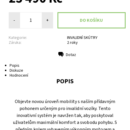
-
+
Kategorie:
INVALIDNÍ SKÚTRY
Záruka:
2 roky
Dotaz
Tisk
Popis
Diskuze
Hodnocení
POPIS
Objevte novou úroveň mobility s naším přídavným
pohonem určeným pro invalidní vozíky. Tento
inovativní systém je navržen tak, aby poskytoval
uživatelům maximální komfort a svobodu pohybu. S
předním kolem vybaveným výkonným motorem a