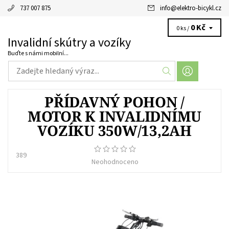
737 007 875
info
@
elektro-bicykl.cz
0 Kč
0 ks /
Invalidní skútry a vozíky
Buďte s námi mobilní...
PŘÍDAVNÝ POHON /
MOTOR K INVALIDNÍMU
VOZÍKU 350W/13,2AH
389
Neohodnoceno