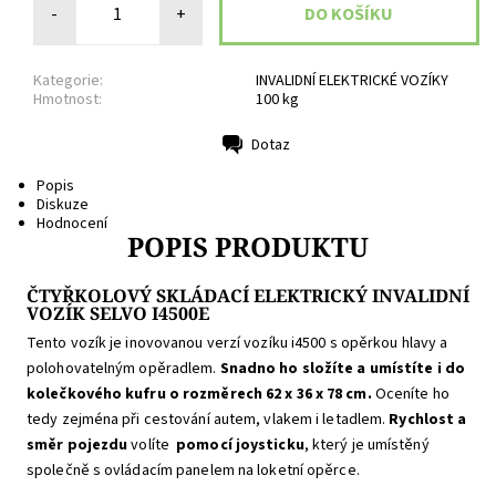
-
+
Kategorie:
INVALIDNÍ ELEKTRICKÉ VOZÍKY
Hmotnost:
100 kg
Dotaz
Tisk
Popis
Diskuze
Hodnocení
POPIS PRODUKTU
ČTYŘKOLOVÝ SKLÁDACÍ ELEKTRICKÝ INVALIDNÍ
VOZÍK SELVO I4500E
Tento vozík je inovovanou verzí vozíku i4500 s opěrkou hlavy a
polohovatelným opěradlem.
Snadno ho složíte a umístíte i do
kolečkového kufru o rozměrech 62 x 36 x 78 cm.
Oceníte ho
tedy zejména při cestování autem, vlakem i letadlem.
Rychlost a
směr pojezdu
volíte
pomocí joysticku
, který je umístěný
společně s ovládacím panelem na loketní opěrce.