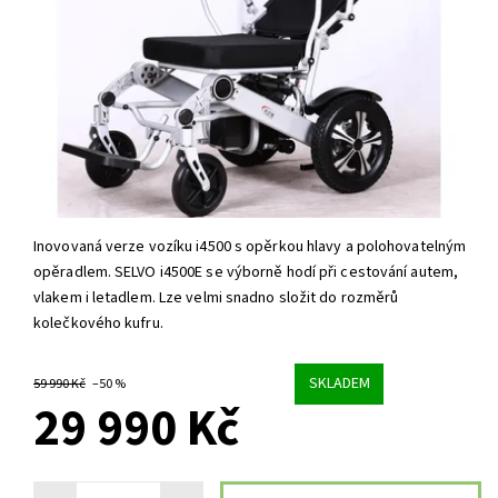
Inovovaná verze vozíku i4500 s opěrkou hlavy a polohovatelným
opěradlem. SELVO i4500E se výborně hodí při cestování autem,
vlakem i letadlem. Lze velmi snadno složit do rozměrů
kolečkového kufru.
SKLADEM
59 990 Kč
–50 %
29 990 Kč