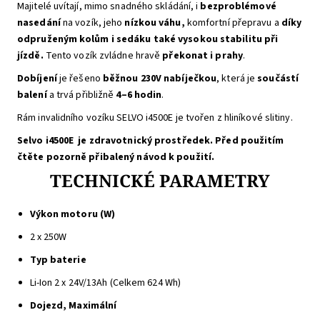
Majitelé uvítají, mimo snadného skládání, i
bezproblémové
nasedání
na vozík, jeho
nízkou váhu,
komfortní přepravu a
díky
odpruženým kolům i sedáku také vysokou stabilitu při
jízdě.
Tento vozík zvládne hravě
překonat i prahy
.
Dobíjení
je řešeno
běžnou 230V nabíječkou
, která je
součástí
balení
a trvá přibližně
4–6 hodin
.
Rám invalidního vozíku SELVO i4500E je tvořen z hliníkové slitiny.
Selvo i4500E je zdravotnický prostředek. Před použitím
čtěte pozorně přibalený návod k použití.
TECHNICKÉ PARAMETRY
Výkon motoru (W)
2 x 250W
Typ baterie
Li-Ion 2 x 24V/13Ah (Celkem 624 Wh)
Dojezd, Maximální