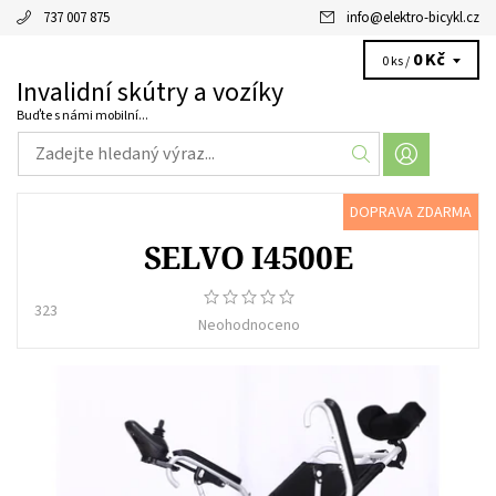
737 007 875
info
@
elektro-bicykl.cz
0 Kč
0 ks /
Invalidní skútry a vozíky
Buďte s námi mobilní...
DOPRAVA ZDARMA
SELVO I4500E
323
Neohodnoceno