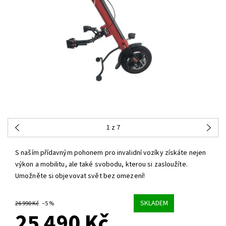
1
z 7
S naším přídavným pohonem pro invalidní vozíky získáte nejen
výkon a mobilitu, ale také svobodu, kterou si zasloužíte.
Umožněte si objevovat svět bez omezení!
SKLADEM
26 990 Kč
–5 %
25 490 Kč