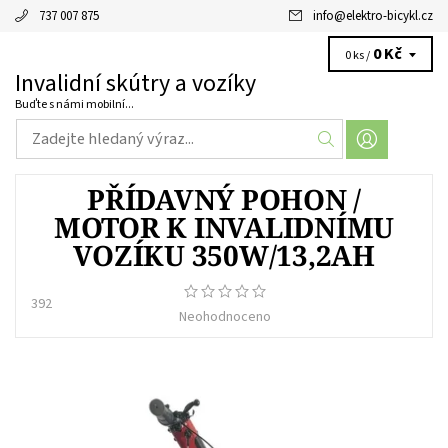
737 007 875
info
@
elektro-bicykl.cz
0 Kč
0 ks /
Invalidní skútry a vozíky
Buďte s námi mobilní...
PŘÍDAVNÝ POHON /
MOTOR K INVALIDNÍMU
VOZÍKU 350W/13,2AH
392
Neohodnoceno