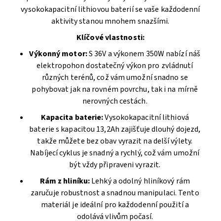
vysokokapacitní lithiovou baterií se vaše každodenní
aktivity stanou mnohem snazšími.
Klíčové vlastnosti:
Výkonný motor:
S 36V a výkonem 350W nabízí náš
elektropohon dostatečný výkon pro zvládnutí
různých terénů, což vám umožní snadno se
pohybovat jak na rovném povrchu, tak i na mírně
nerovných cestách.
Kapacita baterie:
Vysokokapacitní lithiová
baterie s kapacitou 13,2Ah zajišťuje dlouhý dojezd,
takže můžete bez obav vyrazit na delší výlety.
Nabíjecí cyklus je snadný a rychlý, což vám umožní
být vždy připraveni vyrazit.
Rám z hliníku:
Lehký a odolný hliníkový rám
zaručuje robustnost a snadnou manipulaci. Tento
materiál je ideální pro každodenní použití a
odolává vlivům počasí.