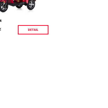
ost:
Skladem
326/CER
Electro Power
6
č
DETAIL