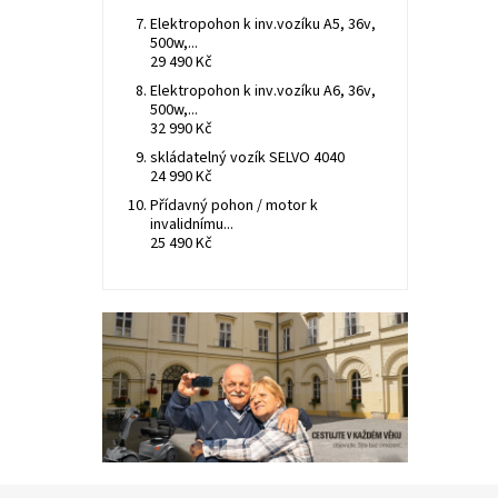
Elektropohon k inv.vozíku A5, 36v,
500w,...
29 490 Kč
Elektropohon k inv.vozíku A6, 36v,
500w,...
32 990 Kč
skládatelný vozík SELVO 4040
24 990 Kč
Přídavný pohon / motor k
invalidnímu...
25 490 Kč