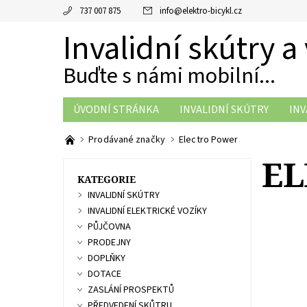
737 007 875
info
@
elektro-bicykl.cz
Invalidní skútry a
Buďte s námi mobilní...
ÚVODNÍ STRÁNKA
INVALIDNÍ SKÚTRY
INV
ZASLÁNÍ PROSPEKTŮ
PŘEDVEDENÍ SKŮTRU
Prodávané značky
Electro Power
EL
KATEGORIE
INVALIDNÍ SKÚTRY
INVALIDNÍ ELEKTRICKÉ VOZÍKY
PŮJČOVNA
PRODEJNY
Představ
pohodlné
DOPLŇKY
elektric
DOTACE
nástupce
ZASLÁNÍ PROSPEKTŮ
S...
PŘEDVEDENÍ SKŮTRU