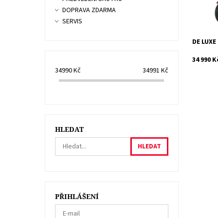
Dostupn
Kód:
DOPRAVA ZDARMA
Značka:
SERVIS
DE LUXE 
34 990 K
34990
Kč
34991
Kč
HLEDAT
PŘIHLÁŠENÍ