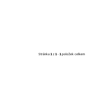
Stránka
1
z
1
-
1
položek celkem