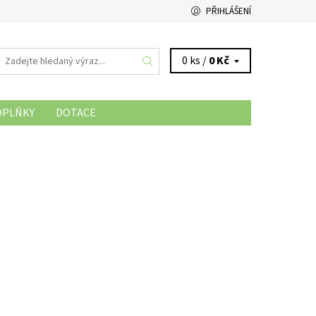
PŘIHLÁŠENÍ
0 ks /
0 Kč
OPLŇKY
DOTACE
NAPIŠTE NÁM
JAK NAKUPOVAT