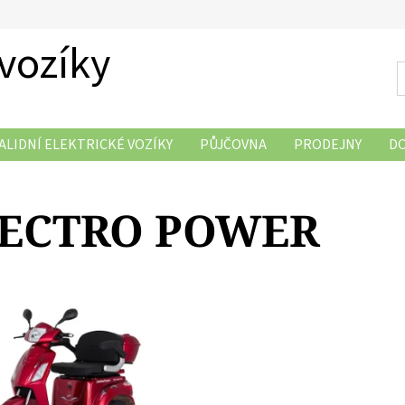
 vozíky
ALIDNÍ ELEKTRICKÉ VOZÍKY
PŮJČOVNA
PRODEJNY
D
DOPRAVA ZDARMA
SERVIS
OBCHODNI PODMINKY
ECTRO POWER
ujeme vám novou revoluci v
 a ekologické přepravě –
kou tříkolku De Luxe 6, přímého
 oblíbeného modelu De Luxe 5.